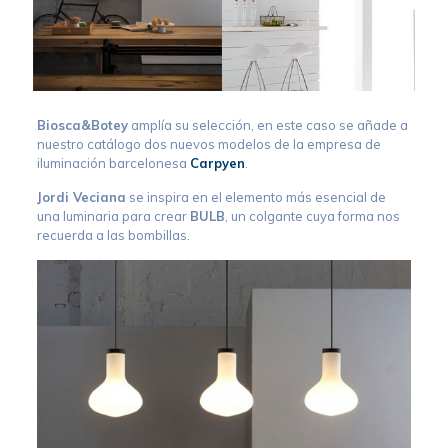
Biosca&Botey
amplía su selección, en este caso se añade a
nuestro catálogo dos nuevos modelos de la empresa de
iluminación barcelonesa
Carpyen
.
Jordi Veciana
se inspira en el elemento más esencial de
una luminaria para crear
BULB
, un colgante cuya forma nos
recuerda a las bombillas.