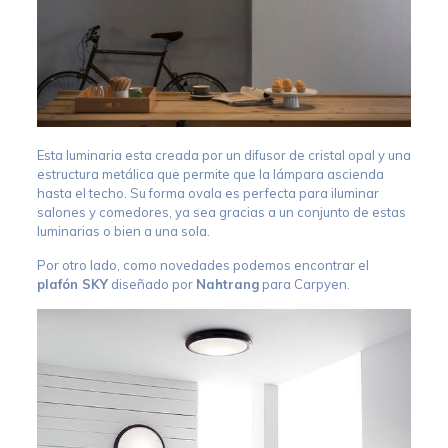
Esta luminaria esta creada por un difusor de cristal opal y una
estructura metálica que permite que la lámpara ascienda
hasta el techo. Su forma ovala es perfecta para iluminar
salones y comedores, ya sea gracias a un conjunto de estas
luminarias o bien a una sola.
Por otro lado, como novedades podemos encontrar el
plafón SKY
diseñado por
Nahtrang
para Carpyen.