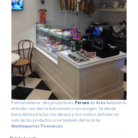
Para el exterior, dos proyectores
Perseo
de
Ares
iluminan la
entrada, nos dan la bienvenida y nos acogen. Ya desde
fuera del local la luz nos abraza y nos invita a disfrutar no
solo de los productos si no también del local de
Mantequerías Pirenaicas
.