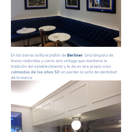
En las barras brilla el plafón de
Berliner
. Una lámpara de
líneas redondas y cierto aire vintage que mantiene la
tradición del establecimiento y le da un aire propio a los
colmados de los años 50
sin perder la seña de identidad
de la marca.