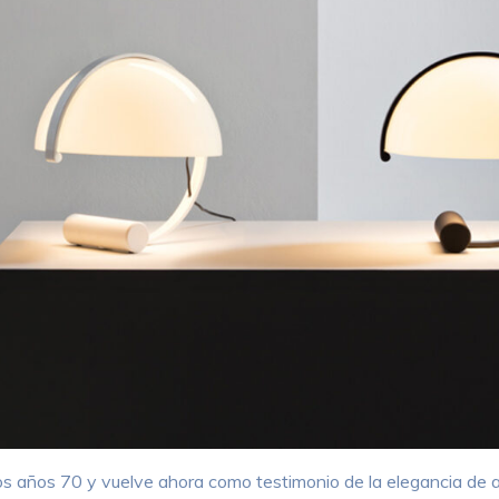
os años 70 y vuelve ahora como testimonio de la elegancia de a