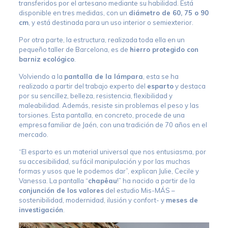
transferidos por el artesano mediante su habilidad. Está
disponible en tres medidas, con un
diámetro de 60, 75 o 90
cm
, y está destinada para un uso interior o semiexterior.
Por otra parte, la estructura, realizada toda ella en un
pequeño taller de Barcelona, es de
hierro protegido con
barniz ecológico
.
Volviendo a la
pantalla de la lámpara
, esta se ha
realizado a partir del trabajo experto del
esparto
y destaca
por su sencillez, belleza, resistencia, flexibilidad y
maleabilidad. Además, resiste sin problemas el peso y las
torsiones. Esta pantalla, en concreto, procede de una
empresa familiar de Jaén, con una tradición de 70 años en el
mercado.
“El esparto es un material universal que nos entusiasma, por
su accesibilidad, su fácil manipulación y por las muchas
formas y usos que le podemos dar”, explican Julie, Cecile y
Vanessa. La pantalla “
chapêau
!” ha nacido a partir de la
conjunción de los valores
del estudio Mis-MÁS –
sostenibilidad, modernidad, ilusión y confort- y
meses de
investigación
.