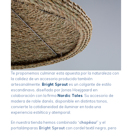
Te proponemos culminar esta apuesta por la naturaleza con
la calidez de un accesorio producido también
artesanalmente.
Bright Sprout
es un colgante de estilo
escandinavo, diseñado por Jonas Hoejgaard en
colaboración con la firma
Nordic Tales
. Su accesorio de
madera de roble danés, disponible en distintos tonos,
convierte la cotidianeidad de iluminar en toda una
experiencia estética y atemporal.
En nuestra tienda hemos combinado “
chapêau
!” y el
portalámparas
Bright Sprout
con cordel textil negro, pero