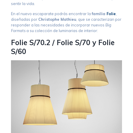
sentir la vida.
En el nuevo escaparate podrás encontrar la
familia
Folie
,
diseñadas por
Christophe Mathieu
, que se caracterizan por
responder a las necesidades de incorporar nuevos
Big
Formats
a su colección de luminarias de interior:
Folie S/70.2 / Folie S/70 y Folie
S/60