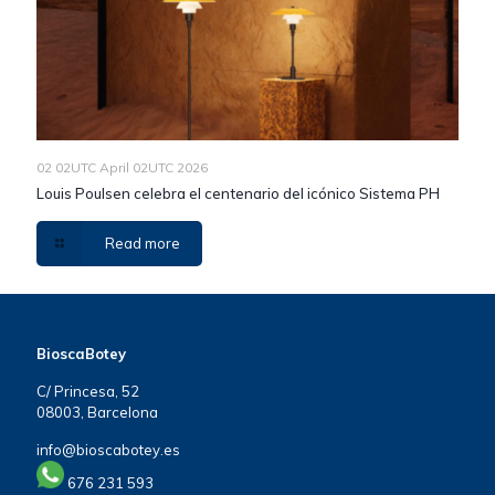
02 02UTC April 02UTC 2026
Louis Poulsen celebra el centenario del icónico Sistema PH
Read more
BioscaBotey
C/ Princesa, 52
08003, Barcelona
info@bioscabotey.es
676 231 593