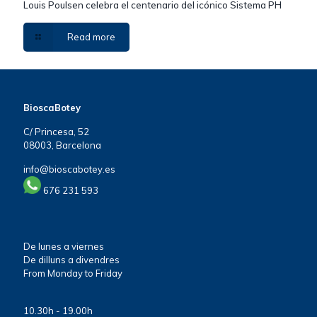
Louis Poulsen celebra el centenario del icónico Sistema PH
Read more
BioscaBotey
C/ Princesa, 52
08003, Barcelona
info@bioscabotey.es
676 231 593
De lunes a viernes
De dilluns a divendres
From Monday to Friday
10.30h - 19.00h