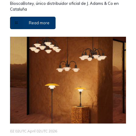
BioscaBotey, único distribuidor oficial de J. Adams & Co en
Cataluña
Read more
02 02UTC April 02UTC 2026