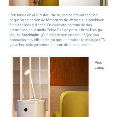
Pensando en el
Día del Padre
, hemos preparado una
pequeña selección de
lámparas de oficina
que combinan
funcionalidad y diseño. En concreto, se trata de dos
creaciones del estudio Pablo Design para la firma
Design
House Stockholm
. ¿Qué más tienen en común? Que son
productos muy eficientes, ya que incorporan tecnología LED,
y que han sido galardonados con distintos premios.
Pixo
Lamp
,