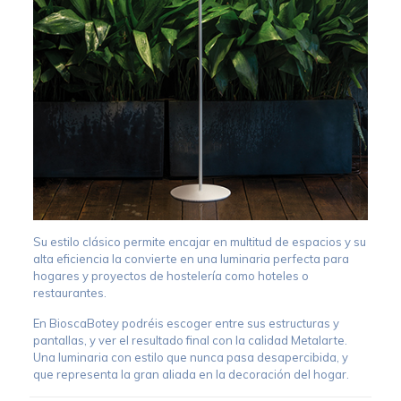
Su estilo clásico permite encajar en multitud de espacios y su
alta eficiencia la convierte en una luminaria perfecta para
hogares y proyectos de hostelería como hoteles o
restaurantes.
En BioscaBotey podréis escoger entre sus estructuras y
pantallas, y ver el resultado final con la calidad Metalarte.
Una luminaria con estilo que nunca pasa desapercibida, y
que representa la gran aliada en la decoración del hogar.