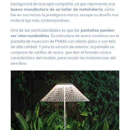
backgorund de la propia compañía, ya que representa una
buena manufactura de un taller de metalistería
, cómo
fue en sus inicios la prestigiosa marca, aunque su diseño nos
invita al lujo más contemporáneo.
Una de sus particularidades es que las
pantallas pueden
ser intercambiables
. Su estructura de acero combina con la
pantalla de inyección de PMMA con efecto glass o con tela
de alta calidad. Y para la versión de exterior, la pantalla se
compone de varillas de acero, que dan el formato cónico
característico del modelo, para resistir las inclemencias del
aire libre.