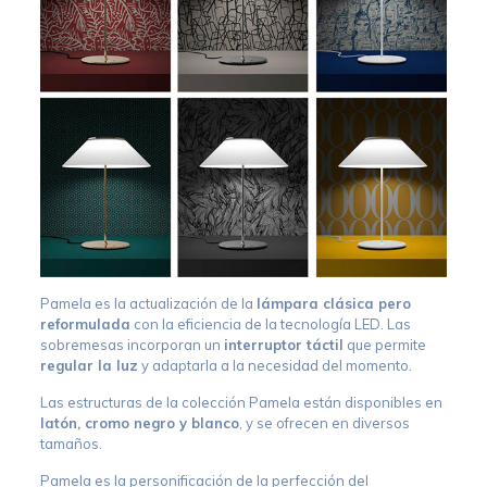
Pamela es la actualización de la
lámpara clásica pero
reformulada
con la eficiencia de la tecnología LED. Las
sobremesas incorporan un
interruptor táctil
que permite
regular la luz
y adaptarla a la necesidad del momento.
Las estructuras de la colección Pamela están disponibles en
latón, cromo negro y blanco
, y se ofrecen en diversos
tamaños.
Pamela es la personificación de la perfección del