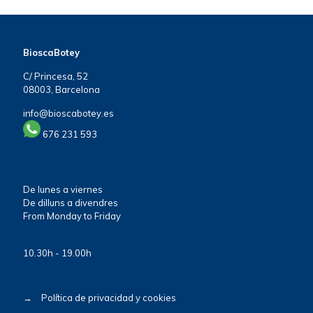
BioscaBotey
C/ Princesa, 52
08003, Barcelona
info@bioscabotey.es
676 231 593
De lunes a viernes
De dilluns a divendres
From Monday to Friday
10.30h - 19.00h
→
Política de privacidad y cookies