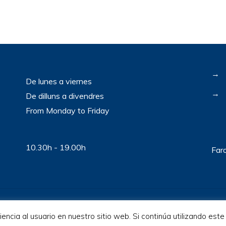
→
De lunes a viernes
→
De dilluns a divendres
From Monday to Friday
10.30h - 19.00h
Far
ncia al usuario en nuestro sitio web. Si continúa utilizando est