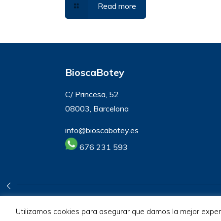
Read more
BioscaBotey
C/ Princesa, 52
08003, Barcelona
info@bioscabotey.es
676 231 593
© 2026 BioscaBotey. All Rights Reserved.
Utilizamos cookies para asegurar que damos la mejor experie