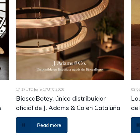
17 17UTC June 17UTC 2026
02 0
BioscaBotey, único distribuidor
Lou
n
oficial de J. Adams & Co en Cataluña
del
Read more