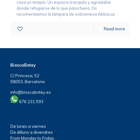
casa un templo. Un espacio tranquilo y agradable
donde refugiarse de lo que pasa fuera. Os
recomendamos la lámpara de sobremesa Abbacus.
0
Read more
BioscaBotey
C/ Princesa, 52
08003, Barcelona
info@bioscabotey.es
676 231 593
De lunes a viernes
De dilluns a divendres
From Monday to Friday