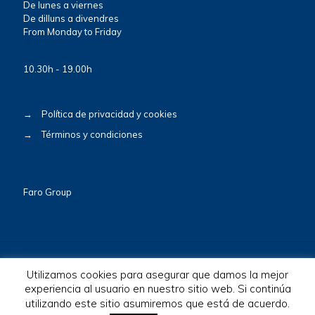
De lunes a viernes
De dilluns a divendres
From Monday to Friday
10.30h - 19.00h
→
Política de privacidad y cookies
→
Términos y condiciones
Faro Group
Utilizamos cookies para asegurar que damos la mejor
experiencia al usuario en nuestro sitio web. Si continúa
© 2026 BioscaBotey. All Rights Reserved.
utilizando este sitio asumiremos que está de acuerdo.