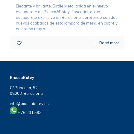
Elegante y brillante, Birdie Metal anida en el nuevo
escaparate de Biosca&Botey. Foscarini, en un
escaparate exclusivo en Barcelona, sorprende con dos
nuevos acabados de esta lámpara de mesa: en cobre y
en cromo negro.
0
Read more
BioscaBotey
C/ Princesa, 52
08003, Barcelona
info@bioscabotey.es
676 231 593