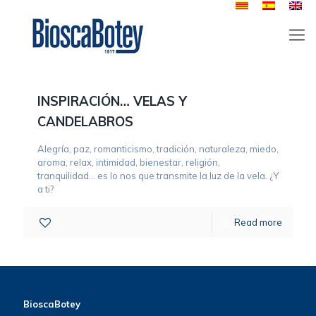
INSPIRACIÓN… VELAS Y
CANDELABROS
Alegría, paz, romanticismo, tradición, naturaleza, miedo,
aroma, relax, intimidad, bienestar, religión,
tranquilidad... es lo nos que transmite la luz de la vela. ¿Y
a ti?
1
Read more
BioscaBotey