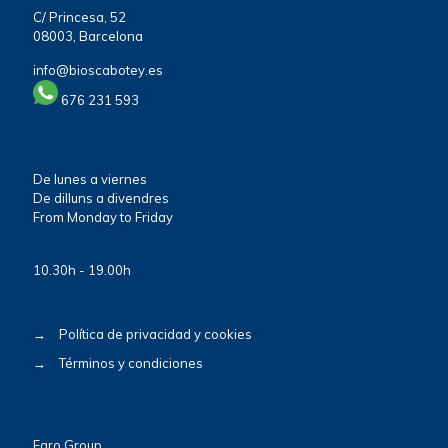
C/ Princesa, 52
08003, Barcelona
info@bioscabotey.es
676 231 593
De lunes a viernes
De dilluns a divendres
From Monday to Friday
10.30h - 19.00h
→
Política de privacidad y cookies
→
Términos y condiciones
Faro Group