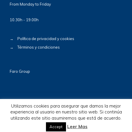
From Monday to Friday
10.30h - 19.00h
→
Política de privacidad y cookies
→
Términos y condiciones
Faro Group
Utilizamos cookies para asegurar que damos la mejor
experiencia al usuario en nuestro sitio web. Si continúa
© 2026 BioscaBotey. All Rights Reserved.
utilizando este sitio asumiremos que está de acuerdo.
Leer Mas
Accept