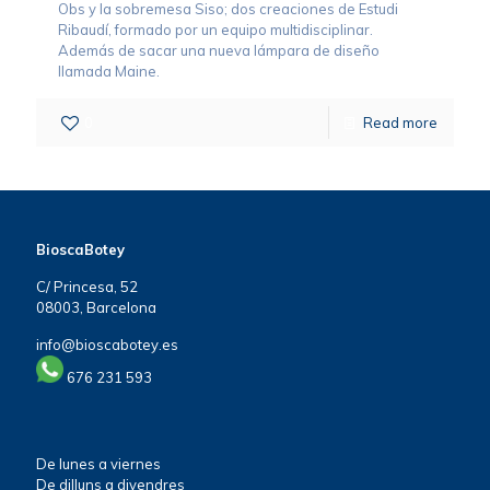
Obs y la sobremesa Siso; dos creaciones de Estudi
Ribaudí, formado por un equipo multidisciplinar.
Además de sacar una nueva lámpara de diseño
llamada Maine.
0
Read more
BioscaBotey
C/ Princesa, 52
08003, Barcelona
info@bioscabotey.es
676 231 593
De lunes a viernes
De dilluns a divendres