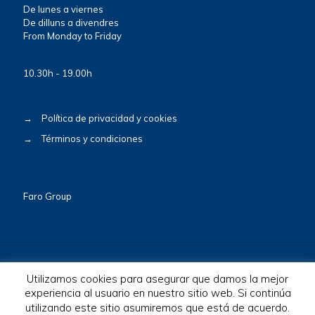
De lunes a viernes
De dilluns a divendres
From Monday to Friday
10.30h - 19.00h
→
Política de privacidad y cookies
→
Términos y condiciones
Faro Group
Utilizamos cookies para asegurar que damos la mejor
experiencia al usuario en nuestro sitio web. Si continúa
© 2026 BioscaBotey. All Rights Reserved.
utilizando este sitio asumiremos que está de acuerdo.