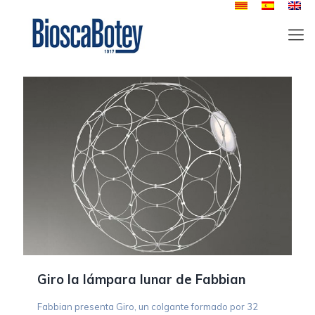
Giro la lámpara lunar de Fabbian
Fabbian presenta Giro, un colgante formado por 32