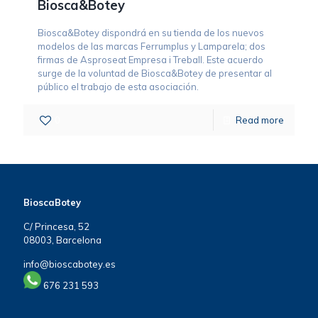
Biosca&Botey
Biosca&Botey dispondrá en su tienda de los nuevos
modelos de las marcas Ferrumplus y Lamparela; dos
firmas de Asproseat Empresa i Treball. Este acuerdo
surge de la voluntad de Biosca&Botey de presentar al
público el trabajo de esta asociación.
0
Read more
BioscaBotey
C/ Princesa, 52
08003, Barcelona
info@bioscabotey.es
676 231 593