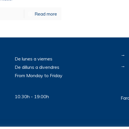
Read more
→
De lunes a viernes
→
De dilluns a divendres
From Monday to Friday
10.30h - 19.00h
Far