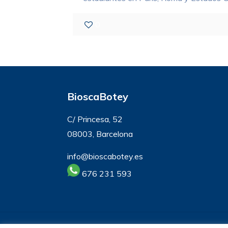
0
BioscaBotey
C/ Princesa, 52
08003, Barcelona
info@bioscabotey.es
676 231 593