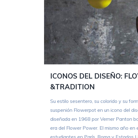
ICONOS DEL DISEÑO: FL
&TRADITION
Su estilo sesentero, su colorido y su fo
suspenión Flowerpot en un icono del dis
diseñada en 1968 por Verner Panton baj
era del Flower Power. El mismo año en e
estudiantes en París, Roma y Estados U