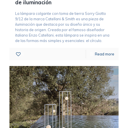
de iluminación
La lámpara colgante con toma de tierra Sorry Giotto
9/12 de la marca Catellani & Smith es una pieza de
iluminación que destaca por su diseño único y su
historia de origen. Creada por el famoso diseñador
italiano Enzo Catellani, esta lámpara se inspira en una
de las formas más simples y esenciales: el círculo.
0
Read more