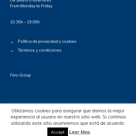
From Monday to Friday
10.30h - 19.00h
→
Política de privacidad y cookies
→
Términos y condiciones
Faro Group
Utilizamos cookies para asegurar que damos la mejor
experiencia al usuario en nuestro sitio web. Si continúa
© 2026 BioscaBotey. All Rights Reserved.
utilizando este sitio asumiremos que está de acuerdo.
Leer Mas
Accept