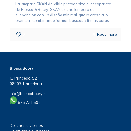
La lámpara SKAN de Vibia protagoniza el escaparate
de Biosca & Botey. SKAN es una lámpara de
suspensión con un diseño minimal, que regresa a lo
esencial, combinando formas básicas y líneas puras.
0
Read more
BioscaBotey
C/ Princesa, 52
08003, Barcelona
info@bioscabotey.es
676 231 593
De lunes a viernes
De dilluns a divendres