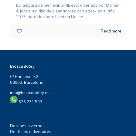
La lámpara de pie flexible ME está diseñada por Marten
& Jonas -un dúo de diseñadores noruegos- en el año
2015, para Northern Lighting House.
0
Read more
BioscaBotey
C/ Princesa, 52
08003, Barcelona
info@bioscabotey.es
676 231 593
De lunes a viernes
De dilluns a divendres