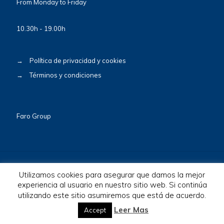
From Monday to Friday
10.30h - 19.00h
→
Política de privacidad y cookies
→
Términos y condiciones
Faro Group
Utilizamos cookies para asegurar que damos la mejor
experiencia al usuario en nuestro sitio web. Si continúa
utilizando este sitio asumiremos que está de acuerdo.
© 2026 BioscaBotey. All Rights Reserved.
Leer Mas
Accept