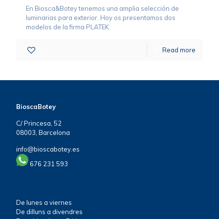
En Biosca&Botey tenemos una amplia selección de
luminarias para exterior. Hoy os presentamos dos
modelos de la firma PLATEK.
0
Read more
BioscaBotey
C/ Princesa, 52
08003, Barcelona
info@bioscabotey.es
676 231 593
De lunes a viernes
De dilluns a divendres