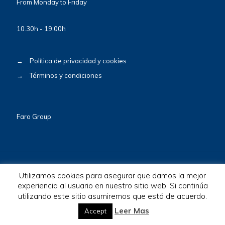
From Monday to Friday
10.30h - 19.00h
→
Política de privacidad y cookies
→
Términos y condiciones
Faro Group
Utilizamos cookies para asegurar que damos la mejor
experiencia al usuario en nuestro sitio web. Si continúa
utilizando este sitio asumiremos que está de acuerdo.
© 2026 BioscaBotey. All Rights Reserved.
Leer Mas
Accept