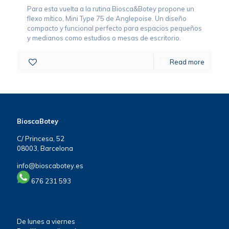
Para esta vuelta a la rutina Biosca&Botey propone un
flexo mítico, Mini Type 75 de Anglepoise. Un diseño
compacto y funcional perfecto para espacios pequeños
y medianos como estudios o mesas de escritorio.
0
Read more
BioscaBotey
C/ Princesa, 52
08003, Barcelona
info@bioscabotey.es
676 231 593
De lunes a viernes