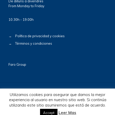
De dilluns a divendres
From Monday to Friday
10.30h - 19.00h
→
Política de privacidad y cookies
→
Términos y condiciones
Faro Group
Utilizamos cookies para asegurar que damos la mejor
experiencia al usuario en nuestro sitio web. Si continúa
utilizando este sitio asumiremos que está de acuerdo.
© 2026 BioscaBotey. All Rights Reserved.
Leer Mas
Accept