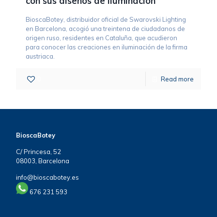
con sus diseños de iluminación
BioscaBotey, distribuidor oficial de Swarovski Lighting
en Barcelona, acogió una treintena de ciudadanos de
origen ruso, residentes en Cataluña, que acudieron
para conocer las creaciones en iluminación de la firma
austriaca.
0
Read more
BioscaBotey
C/ Princesa, 52
08003, Barcelona
info@bioscabotey.es
676 231 593