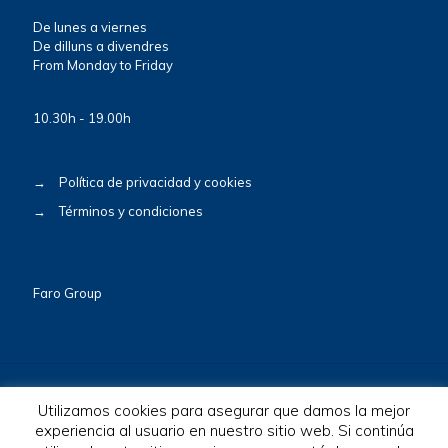
De lunes a viernes
De dilluns a divendres
From Monday to Friday
10.30h - 19.00h
→
Política de privacidad y cookies
→
Términos y condiciones
Faro Group
Utilizamos cookies para asegurar que damos la mejor
experiencia al usuario en nuestro sitio web. Si continúa