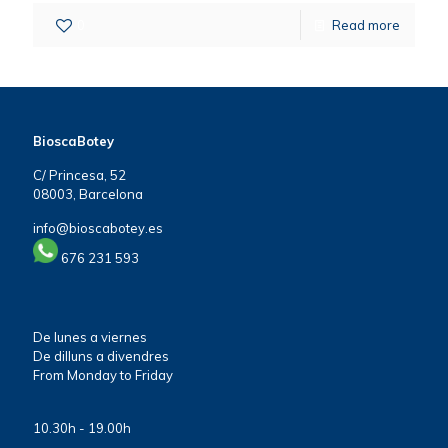
0
Read more
BioscaBotey
C/ Princesa, 52
08003, Barcelona
info@bioscabotey.es
676 231 593
De lunes a viernes
De dilluns a divendres
From Monday to Friday
10.30h - 19.00h