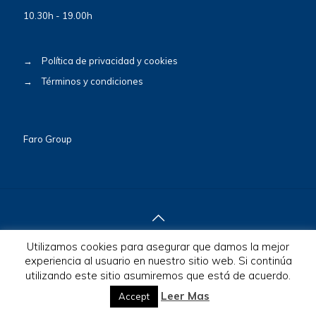
10.30h - 19.00h
→
Política de privacidad y cookies
→
Términos y condiciones
Faro Group
Utilizamos cookies para asegurar que damos la mejor
© 2026 BioscaBotey. All Rights Reserved.
experiencia al usuario en nuestro sitio web. Si continúa
utilizando este sitio asumiremos que está de acuerdo.
Leer Mas
Accept