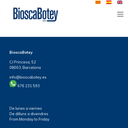
BioscaBotey
C/ Princesa, 52
08003, Barcelona
info@bioscabotey.es
676 231 593
De lunes a viernes
De dilluns a divendres
From Monday to Friday