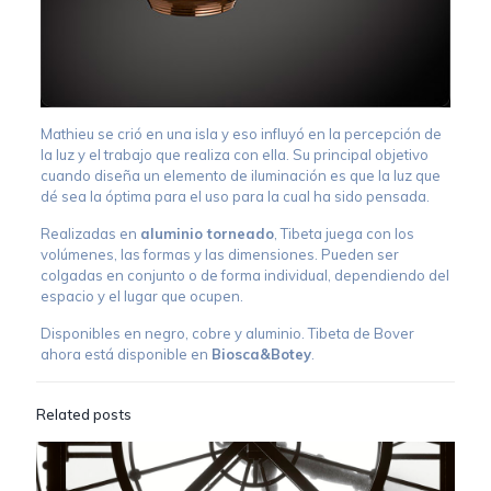
Mathieu se crió en una isla y eso influyó en la percepción de
la luz y el trabajo que realiza con ella. Su principal objetivo
cuando diseña un elemento de iluminación es que la luz que
dé sea la óptima para el uso para la cual ha sido pensada.
Realizadas en
aluminio torneado
, Tibeta juega con los
volúmenes, las formas y las dimensiones. Pueden ser
colgadas en conjunto o de forma individual, dependiendo del
espacio y el lugar que ocupen.
Disponibles en negro, cobre y aluminio. Tibeta de Bover
ahora está disponible en
Biosca&Botey
.
Related posts