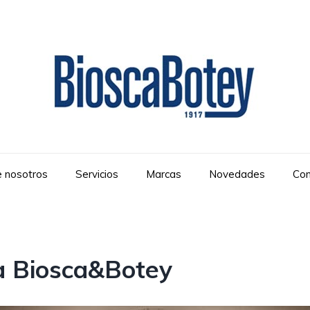
 nosotros
Servicios
Marcas
Novedades
Con
a Biosca&Botey