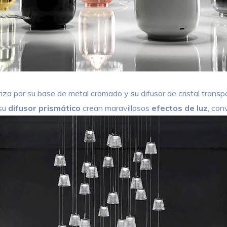
riza por su base de metal cromado y su difusor de cristal trans
 su
difusor prismático
crean maravillosos
efectos de luz
, con