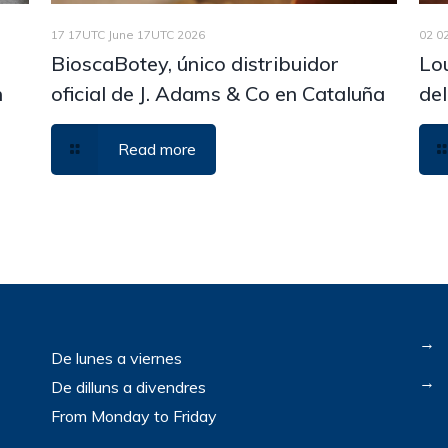
17 17UTC June 17UTC 2026
02 0
BioscaBotey, único distribuidor
Lou
n
oficial de J. Adams & Co en Cataluña
del
Read more
→
De lunes a viernes
→
De dilluns a divendres
From Monday to Friday