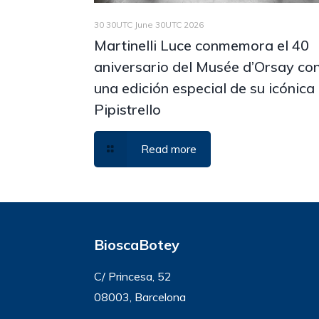
30 30UTC June 30UTC 2026
Martinelli Luce conmemora el 40
aniversario del Musée d’Orsay co
una edición especial de su icónica
Pipistrello
Read more
BioscaBotey
C/ Princesa, 52
08003, Barcelona