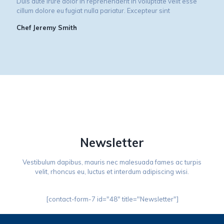
Duis aute irure dolor in reprehenderit in voluptate velit esse
cillum dolore eu fugiat nulla pariatur. Excepteur sint
Chef Jeremy Smith
Newsletter
Vestibulum dapibus, mauris nec malesuada fames ac turpis
velit, rhoncus eu, luctus et interdum adipiscing wisi.
[contact-form-7 id="48" title="Newsletter"]