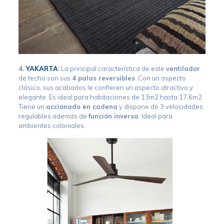
4.
YAKARTA
:
La principal característica de este
ventilador
de techo son sus
4 palas reversibles
. Con un aspecto
clásico, sus acabados le confieren un aspecto atractivo y
elegante. Es ideal para habitaciones de 13m2 hasta 17,6m2.
Tiene un
accionado en cadena
y dispone de 3 velocidades
regulables además de
funci
ó
n inversa
. Ideal para
ambientes coloniales.