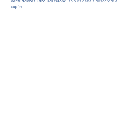
ventiladores Faro Barcelona
, solo os debéis descargar el
cupón.