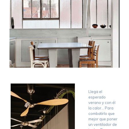
Llega el
esperado
verano y con él
la calor… Para
combatirlo que
mejor que poner
un ventilador de