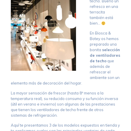
techo. Bueno un
refresco en una
terracita
también está
bien…
En Biosca &
Botey os hemos
preparado una
bonita
selección
de ventiladores
de techo
que
además de
refrescar el
ambiente son un
elemento más de decoración del hogar.
La mayor sensación de frescor (hasta 8º menos a la
temperatura real), su reducido consumo y su función inversa
(útil en verano e invierno) son algunas de las prestaciones
que tienen los ventiladores de techo frente de otros
sistemas de refrigeración.
Aquí te presentamos 3 de los modelos expuestos en tienda y
te explicamos cuales son las principales ventajas de cada