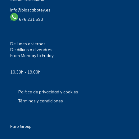
info@bioscabotey.es
676 231 593
De lunes a viernes
De dilluns a divendres
From Monday to Friday
10.30h - 19.00h
→
Política de privacidad y cookies
→
Términos y condiciones
Faro Group