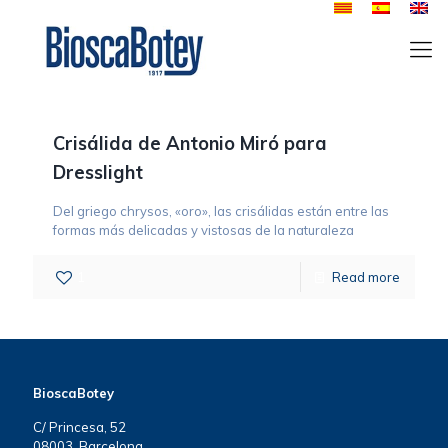
Crisálida de Antonio Miró para
Dresslight
Del griego chrysos, «oro», las crisálidas están entre las
formas más delicadas y vistosas de la naturaleza
1
Read more
BioscaBotey
C/ Princesa, 52
08003, Barcelona