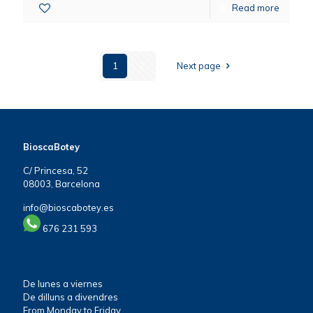
0
Read more
1
2
Next page
BioscaBotey
C/ Princesa, 52
08003, Barcelona
info@bioscabotey.es
676 231 593
De lunes a viernes
De dilluns a divendres
From Monday to Friday