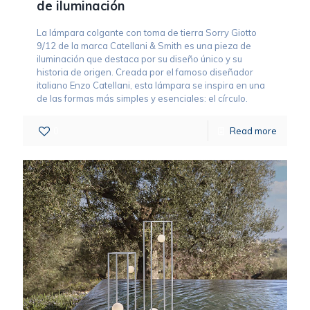
de iluminación
La lámpara colgante con toma de tierra Sorry Giotto
9/12 de la marca Catellani & Smith es una pieza de
iluminación que destaca por su diseño único y su
historia de origen. Creada por el famoso diseñador
italiano Enzo Catellani, esta lámpara se inspira en una
de las formas más simples y esenciales: el círculo.
0
Read more