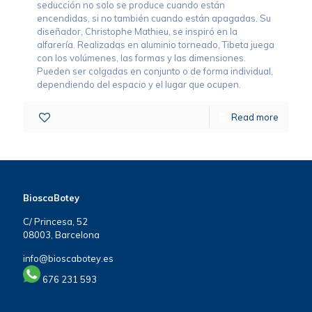
seducción no solo se produce cuando están
encendidas, si no también cuando están apagadas. Su
diseñador, Christophe Mathieu, se inspiró en la
alfarería. Realizadas en aluminio torneado, Tibeta juega
con los volúmenes, las formas y las dimensiones.
Pueden ser colgadas en conjunto o de forma individual,
dependiendo del espacio y el lugar que ocupen.
0
Read more
BioscaBotey
C/ Princesa, 52
08003, Barcelona
info@bioscabotey.es
676 231 593