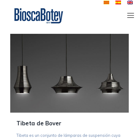
Tibeta de Bover
Tibeta es un conjunto de lámparas de suspensión cuya