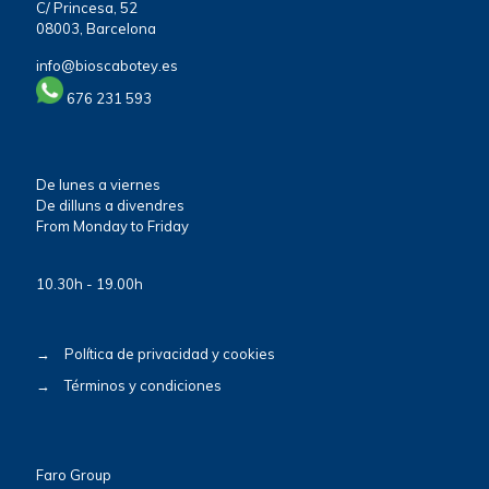
C/ Princesa, 52
08003, Barcelona
info@bioscabotey.es
676 231 593
De lunes a viernes
De dilluns a divendres
From Monday to Friday
10.30h - 19.00h
→
Política de privacidad y cookies
→
Términos y condiciones
Faro Group