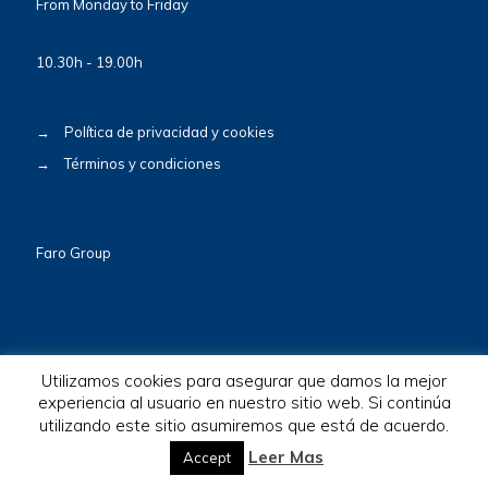
From Monday to Friday
10.30h - 19.00h
→
Política de privacidad y cookies
→
Términos y condiciones
Faro Group
Utilizamos cookies para asegurar que damos la mejor
experiencia al usuario en nuestro sitio web. Si continúa
utilizando este sitio asumiremos que está de acuerdo.
© 2026 BioscaBotey. All Rights Reserved.
Leer Mas
Accept