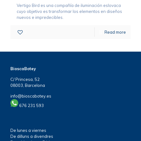
Vertigo Bird es una compañía de iluminación eslovaca
cuyo objetivo es transformar los elementos en diseños
nuevos e impredecibles.
0
Read more
BioscaBotey
C/ Princesa, 52
08003, Barcelona
info@bioscabotey.es
676 231 593
De lunes a viernes
De dilluns a divendres