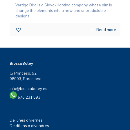
Vertigo Bird is a Slovak lighting company whose aim is
change the elements into a new and unpredictable
designs
0
Read more
BioscaBotey
C/ Princesa, 52
08003, Barcelona
info@bioscabotey.es
676 231 593
De lunes a viernes
De dilluns a divendres