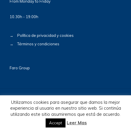
From Monday to Friday
10.30h - 19.00h
→
Política de privacidad y cookies
→
Términos y condiciones
Faro Group
Utilizamos cookies para asegurar que damos la mejor
experiencia al usuario en nuestro sitio web. Si continúa
utilizando este sitio asumiremos que está de acuerdo.
© 2026 BioscaBotey. All Rights Reserved.
Leer Mas
Accept