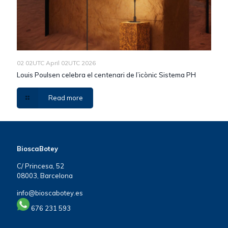
02 02UTC April 02UTC 2026
Louis Poulsen celebra el centenari de l’icònic Sistema PH
Read more
BioscaBotey
C/ Princesa, 52
08003, Barcelona
info@bioscabotey.es
676 231 593