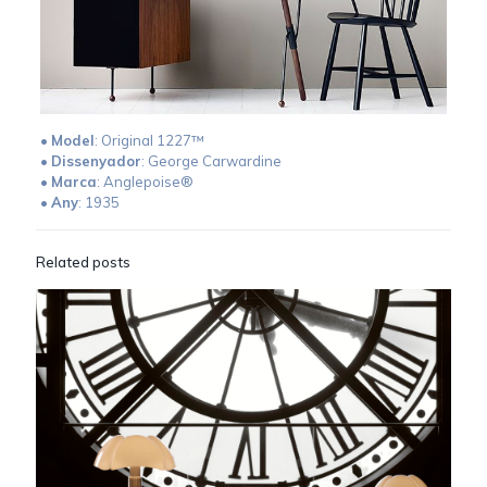
•
Model
: Original 1227™
•
Dissenyador
: George Carwardine
•
Marca
: Anglepoise®
•
Any
: 1935
Related posts