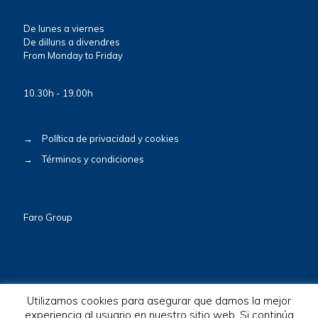
De lunes a viernes
De dilluns a divendres
From Monday to Friday
10.30h - 19.00h
→
Política de privacidad y cookies
→
Términos y condiciones
Faro Group
Utilizamos cookies para asegurar que damos la mejor
experiencia al usuario en nuestro sitio web. Si continúa