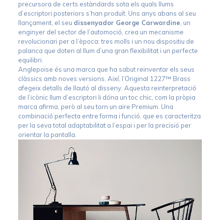
precursora de certs estàndards sota els quals llums
d’escriptori posteriors s’han produït. Uns anys abans al seu
llançament, el seu
dissenyador George Carwardine
, un
enginyer del sector de l’automoció, crea un mecanisme
revolucionari per a l’època: tres molls i un nou dispositiu de
palanca que doten al llum d’una gran flexibilitat i un perfecte
equilibri.
Anglepoise és una marca que ha sabut reinventar els seus
clàssics amb noves versions. Així, l’Original 1227™ Brass
afegeix detalls de llautó al disseny. Aquesta reinterpretació
de l’icònic llum d’escriptori li dóna un toc chic, com la pròpia
marca afirma, però al seu torn un aire Premium. Una
combinació perfecta entre forma i funció, que es caracteritza
per la seva total adaptabilitat a l’espai i per la precisió per
orientar la pantalla.