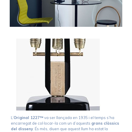
L’
Original 1227™
va ser llançada en 1935 i el temps s’ha
encarregat de col·locar-la com un d’aquests
grans clàssics
del disseny
. És més, diuen que aquest llum ha estat la