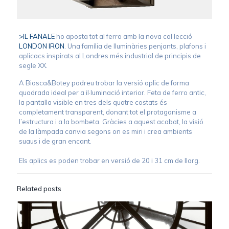
>IL FANALE
ho aposta tot al ferro amb la nova col·lecció
LONDON IRON
. Una família de lluminàries penjants, plafons i
aplicacs inspirats al Londres més industrial de principis de
segle XX.
A Biosca&Botey podreu trobar la versió aplic de forma
quadrada ideal per a il·luminació interior. Feta de ferro antic,
la pantalla visible en tres dels quatre costats és
completament transparent, donant tot el protagonisme a
l’estructura i a la bombeta. Gràcies a aquest acabat, la visió
de la làmpada canvia segons on es miri i crea ambients
suaus i de gran encant.
Els aplics es poden trobar en versió de 20 i 31 cm de llarg.
Related posts