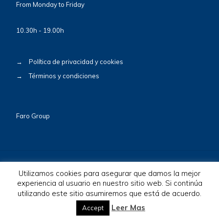
From Monday to Friday
10.30h - 19.00h
→
Política de privacidad y cookies
→
Términos y condiciones
Faro Group
Utilizamos cookies para asegurar que damos la mejor
experiencia al usuario en nuestro sitio web. Si continúa
utilizando este sitio asumiremos que está de acuerdo.
© 2026 BioscaBotey. All Rights Reserved.
Leer Mas
Accept