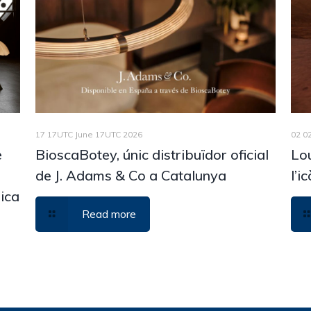
17 17UTC June 17UTC 2026
02 0
è
BioscaBotey, únic distribuïdor oficial
Lou
b
de J. Adams & Co a Catalunya
l’i
nica
Read more