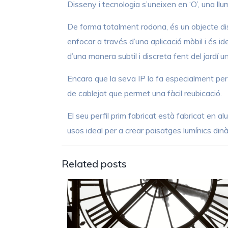
Disseny i tecnologia s’uneixen en ‘O’, una llu
De forma totalment rodona, és un objecte disc
enfocar a través d’una aplicació mòbil i és id
d’una manera subtil i discreta fent del jardí u
Encara que la seva IP la fa especialment perf
de cablejat que permet una fàcil reubicació.
El seu perfil prim fabricat està fabricat en a
usos ideal per a crear paisatges lumínics din
Related posts