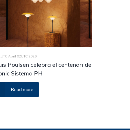
2UTC April 02UTC 2026
is Poulsen celebra el centenari de
cònic Sistema PH
Read more