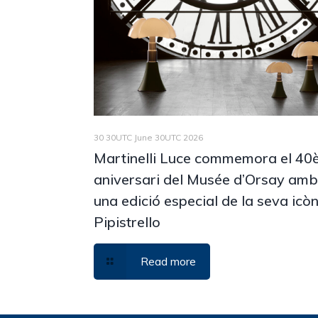
30 30UTC June 30UTC 2026
Martinelli Luce commemora el 40
aniversari del Musée d’Orsay am
una edició especial de la seva icò
Pipistrello
Read more