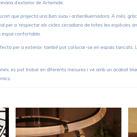
minària d’exterior de Artemide.
ret que projecta una llum suau i antienlluernadora. A més, gràcie
eal per a ‘respectar els cicles circadians de totes les espècies 
n espai confortable.
ecta per a exterior, també pot col·locar-se en espais tancats. L
lumini, es pot trobar en diferents mesures i ve amb un acabat bla
àmics.