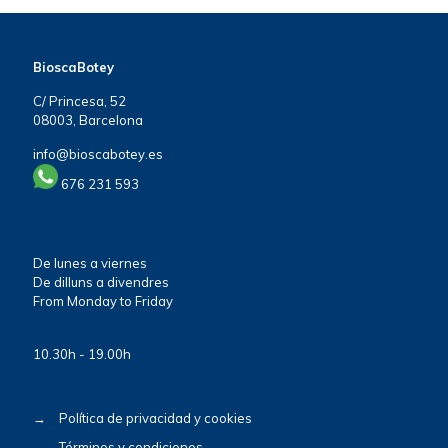
BioscaBotey
C/ Princesa, 52
08003, Barcelona
info@bioscabotey.es
676 231 593
De lunes a viernes
De dilluns a divendres
From Monday to Friday
10.30h - 19.00h
→
Política de privacidad y cookies
→
Términos y condiciones