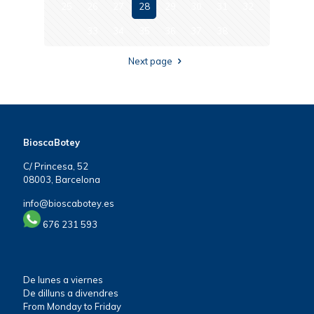
25
26
27
28
29
30
31
32
33
34
35
36
37
38
Next page
BioscaBotey
C/ Princesa, 52
08003, Barcelona
info@bioscabotey.es
676 231 593
De lunes a viernes
De dilluns a divendres
From Monday to Friday