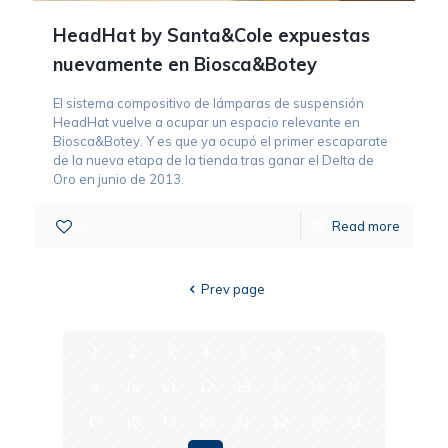
HeadHat by Santa&Cole expuestas
nuevamente en Biosca&Botey
El sistema compositivo de lámparas de suspensión
HeadHat vuelve a ocupar un espacio relevante en
Biosca&Botey. Y es que ya ocupó el primer escaparate
de la nueva etapa de la tienda tras ganar el Delta de
Oro en junio de 2013.
0
Read more
Prev page
1
2
3
4
5
6
7
8
9
10
11
12
13
14
15
16
17
18
19
20
21
22
23
24