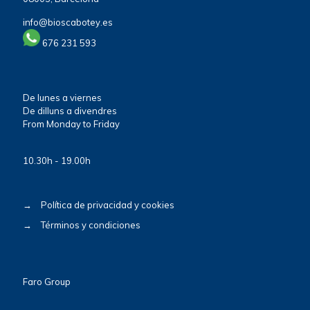
info@bioscabotey.es
676 231 593
De lunes a viernes
De dilluns a divendres
From Monday to Friday
10.30h - 19.00h
→
Política de privacidad y cookies
→
Términos y condiciones
Faro Group