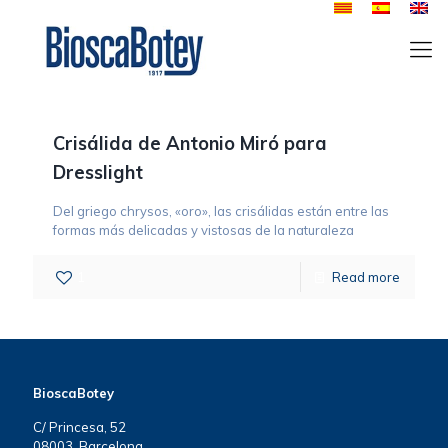
Crisálida de Antonio Miró para
Dresslight
Del griego chrysos, «oro», las crisálidas están entre las
formas más delicadas y vistosas de la naturaleza
1
Read more
BioscaBotey
C/ Princesa, 52
08003, Barcelona