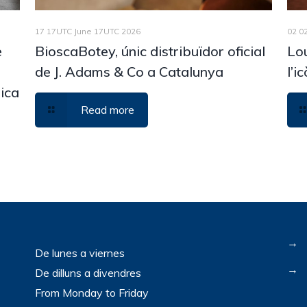
17 17UTC June 17UTC 2026
02 0
è
BioscaBotey, únic distribuïdor oficial
Lou
b
de J. Adams & Co a Catalunya
l’i
nica
Read more
→
De lunes a viernes
→
De dilluns a divendres
From Monday to Friday