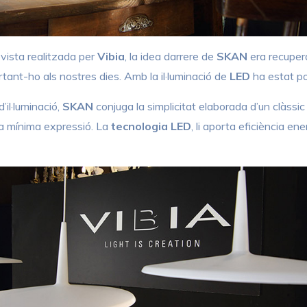
vista realitzada per
Vibia
, la idea darrere de
SKAN
era recuper
ant-ho als nostres dies. Amb la il·luminació de
LED
ha estat po
’il·luminació,
SKAN
conjuga la simplicitat elaborada d’un clàssic 
va mínima expressió. La
tecnologia LED
, li aporta eficiència en