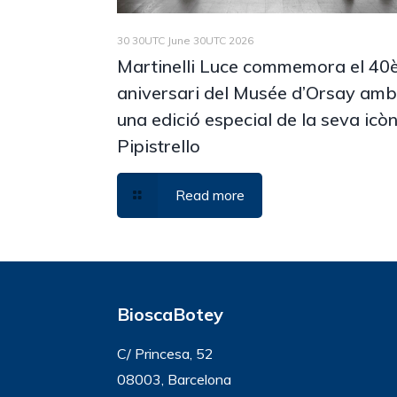
30 30UTC June 30UTC 2026
Martinelli Luce commemora el 40
aniversari del Musée d’Orsay am
una edició especial de la seva icò
Pipistrello
Read more
BioscaBotey
C/ Princesa, 52
08003, Barcelona