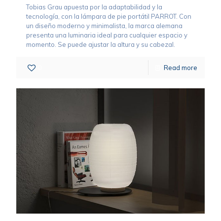
Tobias Grau apuesta por la adaptabilidad y la
tecnología, con la lámpara de pie portátil PARROT. Con
un diseño moderno y minimalista, la marca alemana
presenta una luminaria ideal para cualquier espacio y
momento. Se puede ajustar la altura y su cabezal.
0
Read more