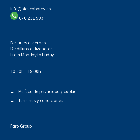
info@bioscabotey.es
676 231 593
De lunes a viernes
De dilluns a divendres
From Monday to Friday
10.30h - 19.00h
→
Política de privacidad y cookies
→
Términos y condiciones
Faro Group